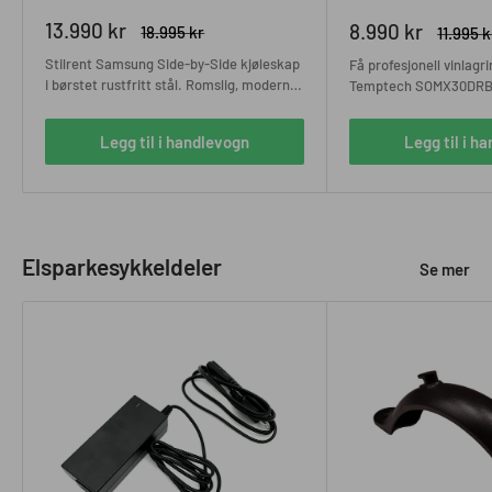
Salgspris
13.990 kr
Salgspris
8.990 kr
Ordinær
18.995 kr
Ordinæ
11.995 k
pris
pris
Stilrent Samsung Side-by-Side kjøleskap
Få profesjonell vinlag
i børstet rustfritt stål. Romslig, moderne
Temptech SOMX30DRB-
og smart B-VARE uten emballasje.
Sommelier-serien. Kom
med 2 temperatursoner
Legg til i handlevogn
Legg til i h
bevaring av rød- og hvi
Elsparkesykkeldeler
Se mer