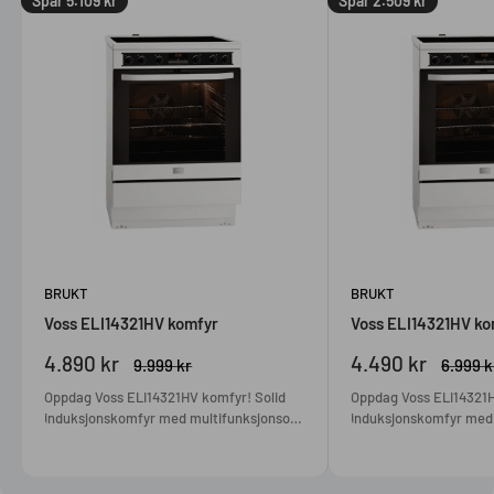
Spar
5.109 kr
Spar
2.509 kr
BRUKT
BRUKT
Voss ELI14321HV komfyr
Voss ELI14321HV ko
Salgspris
Salgspris
4.890 kr
4.490 kr
Ordinær
Ordinæ
9.999 kr
6.999 k
pris
pris
Oppdag Voss ELI14321HV komfyr! Solid
Oppdag Voss ELI14321
induksjonskomfyr med multifunksjonsovn
induksjonskomfyr med
og 72 l volum. Miljøvennlig,
multifunksjonsovn! Roms
kostnadseffektiv og full av smarte
energivennlig og perfe
funksjoner.
for din gamle komfyr.