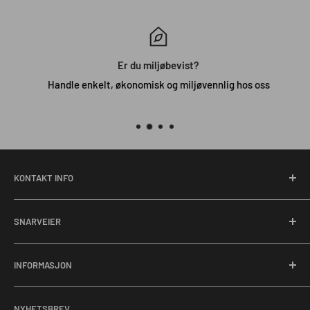
Er du miljøbevist?
Handle enkelt, økonomisk og miljøvennlig hos oss
KONTAKT INFO
Adresse:
Gryteveien 339, 3160 Stokke
SNARVEIER
Tlf:
+47 45 46 47 26
Om oss
E-post:
salg@norskombruk.no
INFORMASJON
Bærekraft
Org.nr:
914139570
Kundeservice
Personvern
NYHETSBREV