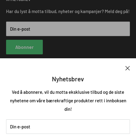
Tjenester
Angrerett
Blogg
Salgsbetingelser forbruker
Har du lyst å motta tilbud, nyheter og kampanjer? Meld deg på!
Frakt og levering
Din e-post
Kontakt oss
Abonner
Nyhetsbrev
Følg oss
Ved å abonnere, vil du motta eksklusive tilbud og de siste
nyhetene om våre bærekraftige produkter rett i innboksen
din!
Vi aksepterer
Din e-post