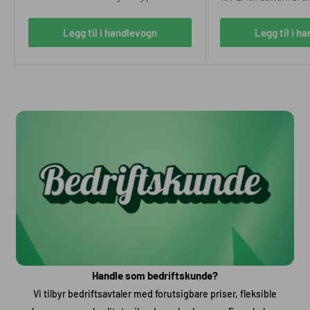
og robust design for langvarig bruk.
stand. Rask lading og
Ideelt ombruksprodukt!
batterinivåindikator fo
Legg til i handlevogn
Legg til i h
Handle som bedriftskunde?
Vi tilbyr bedriftsavtaler med forutsigbare priser, fleksible