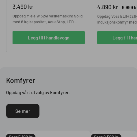
Salgspris
3.490 kr
Salgspris
4.890 kr
Ordinæ
9.999 k
pris
Oppdag Miele W 3241 vaskemaskin! Solid,
Oppdag Voss ELI14321H
med 6 kg kapasitet, AquaStop, LED-
induksjonskomfyr med
display og effektive vaskeprogrammer.
og 72 l volum. Miljøvenn
Gjør klesvasken enkel!
kostnadseffektiv og fu
Legg til i handlevogn
Legg til i h
funksjoner.
Komfyrer
Oppdag vårt utvalg av komfyrer.
Se mer