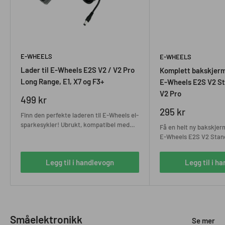
E-WHEELS
E-WHEELS
Lader til E-Wheels E2S V2 / V2 Pro
Komplett bakskjerm 
Long Range, E1, X7 og F3+
E-Wheels E2S V2 St
V2 Pro
Salgspris
499 kr
Salgspris
295 kr
Finn den perfekte laderen til E-Wheels el-
sparkesykler! Ubrukt, kompatibel med
Få en helt ny bakskjer
E2S V2, V2 Pro Long Range, E1, X7 og
E-Wheels E2S V2 Stan
F3+. Bestill nå!
komplett pakke med kr
kontakt for enkel utski
Legg til i handlevogn
Legg til i h
Småelektronikk
Se mer